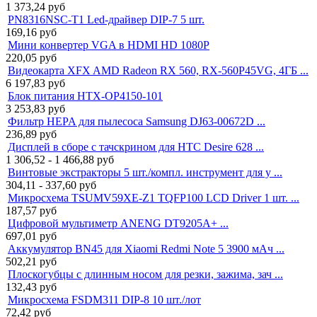
1 373,24
руб
PN8316NSC-T1 Led-драйвер DIP-7 5 шт.
169,16
руб
Мини конвертер VGA в HDMI HD 1080P
220,05
руб
Видеокарта XFX AMD Radeon RX 560, RX-560P45VG, 4ГБ ...
6 197,83
руб
Блок питания HTX-OP4150-101
3 253,83
руб
Фильтр HEPA для пылесоса Samsung DJ63-00672D ...
236,89
руб
Дисплей в сборе с тачскрином для HTC Desire 628 ...
1 306,52 - 1 466,88
руб
Винтовые экстракторы 5 шт./компл. инструмент для у ...
304,11 - 337,60
руб
Микросхема TSUMV59XE-Z1 TQFP100 LCD Driver 1 шт. ...
187,57
руб
Цифровой мультиметр ANENG DT9205A+ ...
697,01
руб
Аккумулятор BN45 для Xiaomi Redmi Note 5 3900 мАч ...
502,21
руб
Плоскогубцы с длинным носом для резки, зажима, зач ...
132,43
руб
Микросхема FSDM311 DIP-8 10 шт./лот
72,42
руб