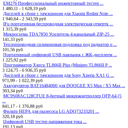
EM276 Профессиональный инжекторный тестер ...
1 480,11 - 1 628,19
руб
Дисплей в сборе с тачскрином для Xiaomi Redmi Note ...
1 940,64 - 2 343,59
руб
IFu портативная беспроводная электрическая отвертк ...
1 315,39
руб
Микросхема TDA7850 Усилитель 4-канальный ZIP-25 ...
141,33
руб
Теплопроводная силиконовая подложка под радиатор о ...
101,56
руб
Портативный цифровой USB паяльник с ЖК-дисплеем ...
1 225,92
руб
Программатор Xgecu TL866II Plus (Minipro TL866II P ...
3 124,75 - 6 936,35
руб
Дисплей в сборе с тачскрином для Sony Xperia XA1 G ...
971,99 - 1 022,39
руб
Аккумулятор BAT16484000 для DOOGEE X5 Max / X5 Max ...
303,34
руб
MC9S08AC128CFUE 8-битный микроконтроллер QFP-64 (5
...
841,17 - 1 376,88
руб
Фильтр HEPA для пылесоса LG ADQ73233201 ...
320,18
руб
Цифровой USB тестер напряжения тока ...
191,13
руб