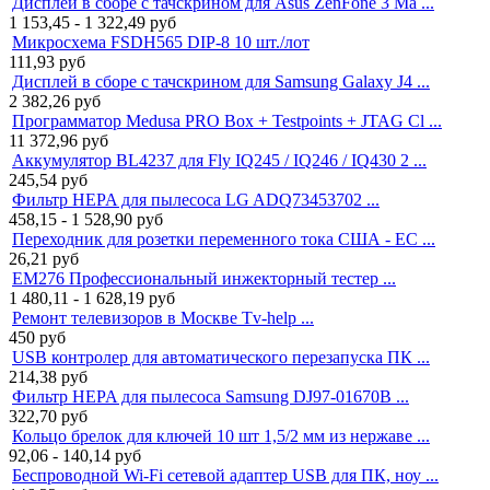
Дисплей в сборе с тачскрином для Asus ZenFone 3 Ma ...
1 153,45 - 1 322,49
руб
Микросхема FSDH565 DIP-8 10 шт./лот
111,93
руб
Дисплей в сборе с тачскрином для Samsung Galaxy J4 ...
2 382,26
руб
Программатор Medusa PRO Box + Testpoints + JTAG Cl ...
11 372,96
руб
Аккумулятор BL4237 для Fly IQ245 / IQ246 / IQ430 2 ...
245,54
руб
Фильтр HEPA для пылесоса LG ADQ73453702 ...
458,15 - 1 528,90
руб
Переходник для розетки переменного тока США - ЕС ...
26,21
руб
EM276 Профессиональный инжекторный тестер ...
1 480,11 - 1 628,19
руб
Ремонт телевизоров в Москве Tv-help ...
450
руб
USB контролер для автоматического перезапуска ПК ...
214,38
руб
Фильтр HEPA для пылесоса Samsung DJ97-01670B ...
322,70
руб
Кольцо брелок для ключей 10 шт 1,5/2 мм из нержаве ...
92,06 - 140,14
руб
Беспроводной Wi-Fi сетевой адаптер USB для ПК, ноу ...