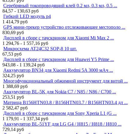
435,87
руб
Серебряный токопроводящий клей 0.2 мл, 0.3 мл, 0.5 ...
84,57 - 130,63
руб
Гибкий LED модуль p4
1 414,79
руб
GPS мини-трекер устройство отслеживающее местополо ...
830,69
руб
Дисплей в сборе с тачскрином для Xiaomi Mi Max 2 ...
1 294,76 - 1 557,16
руб
Микросхема AT24C32 SOP-8 10 шт.
67,53
руб
Дисплей в сборе с тачскрином для Huawei Y5 Prime ...
943,08 - 1 139,24
руб
Аккумулятор BN34 для Xiaomi Redmi 5A 3000 мАч ...
324,25
руб
Многофункциональный обжимной инструмент для витой ...
1 388,69
руб
Аккумулятор BL-5K для Nokia C7 / N85 / N86 / C700 ...
253,51
руб
Матрица B156HTN03.8 / B156HTN03.7 / B156HTN03.4 дл ...
2 582,47
руб
Дисплей в сборе с тачскрином для Sony Xperia L1 (G ...
1 179,91 - 1 337,34
руб
Аккумулятор BL-51YF для LG G4 / H815 / H818 / H810 ...
729,14
руб