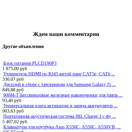
Ждем ваши комментарии
Другие объявления
Блок питания PLCD190P3
1 875,00
руб
Удлинитель HDMI по RJ45 витой паре CAT5e, CAT6 ...
330,07
руб
Дисплей в сборе с тачскрином для Samsung Galaxy J1 ...
849,88
руб
900M-T Бессвинцовые железные наконечники для паяль ...
93,40
руб
Универсальная плата активации и заряда аккумулятор ...
903,63
руб
Портативная акустическая система JBL Charge 3 с фу ...
5 407,02
руб
Клавиатура для ноутбука Asus X550C, A550C, A550VB, ...