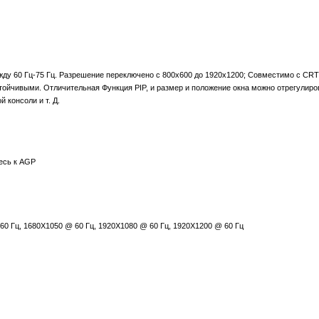
ежду 60 Гц-75 Гц. Разрешение переключено с 800x600 до 1920x1200; Совместимо с CR
тойчивыми. Отличительная Функция PIP, и размер и положение окна можно отрегулиро
 консоли и т. Д.
тесь к AGP
 60 Гц, 1680X1050 @ 60 Гц, 1920X1080 @ 60 Гц, 1920X1200 @ 60 Гц