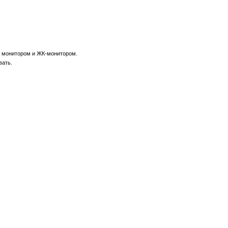
T монитором и ЖК-монитором.
вать.