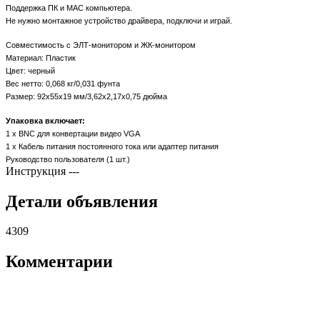
Поддержка ПК и MAC компьютера.
Не нужно монтажное устройство драйвера, подключи и играй.
Совместимость с ЭЛТ-монитором и ЖК-монитором
Материал: Пластик
Цвет: черный
Вес нетто: 0,068 кг/0,031 фунта
Размер: 92x55x19 мм/3,62x2,17x0,75 дюйма
Упаковка включает:
1 х BNC для конвертации видео VGA
1 х Кабель питания постоянного тока или адаптер питания
Руководство пользователя (1 шт.)
Инструкция
---
Детали объявления
4309
Комментарии