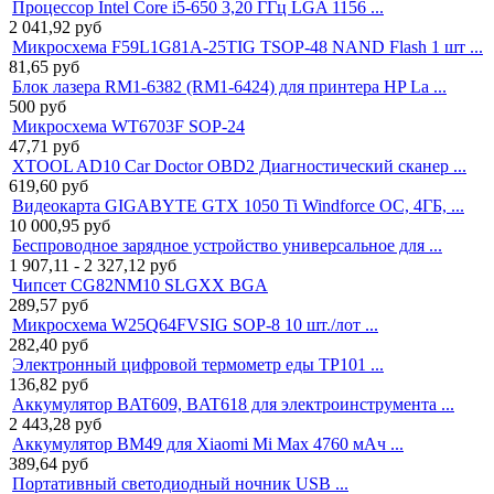
Процессор Intel Core i5-650 3,20 ГГц LGA 1156 ...
2 041,92
руб
Микросхема F59L1G81A-25TIG TSOP-48 NAND Flash 1 шт ...
81,65
руб
Блок лазера RM1-6382 (RM1-6424) для принтера HP La ...
500
руб
Микросхема WT6703F SOP-24
47,71
руб
XTOOL AD10 Car Doctor OBD2 Диагностический сканер ...
619,60
руб
Видеокарта GIGABYTE GTX 1050 Ti Windforce OC, 4ГБ, ...
10 000,95
руб
Беспроводное зарядное устройство универсальное для ...
1 907,11 - 2 327,12
руб
Чипсет CG82NM10 SLGXX BGA
289,57
руб
Микросхема W25Q64FVSIG SOP-8 10 шт./лот ...
282,40
руб
Электронный цифровой термометр еды TP101 ...
136,82
руб
Аккумулятор BAT609, BAT618 для электроинструмента ...
2 443,28
руб
Аккумулятор BM49 для Xiaomi Mi Max 4760 мАч ...
389,64
руб
Портативный светодиодный ночник USB ...