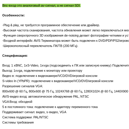
Bnc-вход-это аналоговый av-сигнал, а не сигнал SDI.
Особенности:
-Plug & play, не требуется программное обеспечение или драйвер.
-Высокая частота сканирования, частота обновления может легко переключаться м
-Функция сверхпрочного 3D изображения de-noising делает фотографии четкими и ус
-Входной интерфейс AV/S Терминатора может быть подключен к DVD/PDP/PS2/игровой
-Широкополосный переключатель ПК/ТВ (200 МГц).
Спецификация:
Вход: 1 xBNC, 1xS-Video, 1xvga (подсоединить к ПК или записную книжку) Подключи
Выход: 1xvga, подключение к монитору или проектору
Видео в: подключение к видеокамере/VCD/DVD/игровой консоли
S-video In (YPbPR): подключение к видеокамере/VCD/DVD/игровой консоли
Разрешение сигналов VGA:
800x600 @ 60 Гц, 800x600 @ 75 Гц, 1024X768 @ 60 Гц, 1280X1024 @ 60 Гц, 1440X900
AV/S-видео вход: автоматическое обнаружение PAL, NTSC
VGA Вход: обходной
5 в постоянного тока: подключение к адаптеру переменного тока
Поддерживает сигнал: видео, s-видео, VGA
Система поддержки: PAL/NTSC
Системы требования