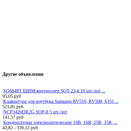
Другие объявления
SG6848T ШИМ-контроллер SOT-23-6 10 шт./лот ...
95,05
руб
Клавиатура для ноутбука Samsung RV510, RV508, S351 ...
521,81
руб
NCP3420DR2G SOP-8 5 шт./лот
141,37
руб
Конденсаторы электролитические 10В, 16В, 25В, 35В, ...
42,82 - 339,12
руб