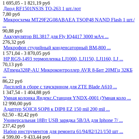
1 695,05 - 1 821,19
руб
Диод RF1501NS3S TO-263 1 шт./лот
7,80
руб
Микросхема MT29F2G08ABAEA TSOP48 NAND Flash 1 шт./
...
90,88
руб
Аккумулятор BL3817 для Fly IQ4417 3000 мАч ...
276,32
руб
Микрофон студийный конденсаторный BM-800 ...
1 571,04 - 3 870,05
руб
HP RG9-1493 термопленка LJ1000, LJ1150, LJ1160, LJ ...
70,13
руб
ATmega328P-AU Микроконтроллер AVR 8-Бит 20МГц 32КБ
...
86,22
руб
Дисплей в сборе с тачскрином для ZTE Blade A610 ...
1 347,54 - 1 404,88
руб
Умная колонка Яндекс.Станция YNDX-0001 (Умная коло ...
12 990,00
руб
Адаптер SOIC8 SOP8 к DIP8 EZ 150 mil 200 mil ...
62,50 - 82,42
руб
Универсальная 18Вт USB зарядка 5В/3A для Iphone 7/ ...
237,42
руб
Набор инструментов для ремонта 61/94/82/121/150 шт ...
4 599,00 - 9 433,44
руб