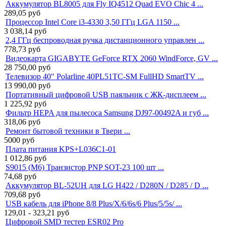
Аккумулятор BL8005 для Fly IQ4512 Quad EVO Chic 4 ...
289,05
руб
Процессор Intel Core i3-4330 3,50 ГГц LGA 1150 ...
3 038,14
руб
2,4 ГГц беспроводная ручка дистанционного управлен ...
778,73
руб
Видеокарта GIGABYTE GeForce RTX 2060 WindForce, GV ...
28 750,00
руб
Телевизор 40" Polarline 40PL51TC-SM FullHD SmartTV ...
13 990,00
руб
Портативный цифровой USB паяльник с ЖК-дисплеем ...
1 225,92
руб
Фильтр HEPA для пылесоса Samsung DJ97-00492A и губ ...
318,06
руб
Ремонт бытовой техники в Твери ...
5000
руб
Плата питания KPS+L036C1-01
1 012,86
руб
S9015 (M6) Транзистор PNP SOT-23 100 шт ...
74,68
руб
Аккумулятор BL-52UH для LG H422 / D280N / D285 / D ...
709,68
руб
USB кабель для iPhone 8/8 Plus/X/6/6s/6 Plus/5/5s/ ...
129,01 - 323,21
руб
Цифровой SMD тестер ESR02 Pro