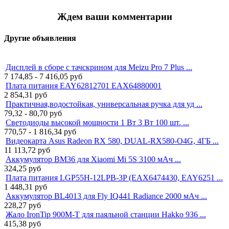
Ждем ваши комментарии
Другие объявления
Дисплей в сборе с тачскрином для Meizu Pro 7 Plus ...
7 174,85 - 7 416,05
руб
Плата питания EAY62812701 EAX64880001
2 854,31
руб
Практичная,водостойкая, универсальная ручка для уд ...
79,32 - 80,70
руб
Светодиоды высокой мощности 1 Вт 3 Вт 100 шт. ...
770,57 - 1 816,34
руб
Видеокарта Asus Radeon RX 580, DUAL-RX580-O4G, 4ГБ ...
11 113,72
руб
Аккумулятор BM36 для Xiaomi Mi 5S 3100 мАч ...
324,25
руб
Плата питания LGP55H-12LPB-3P (EAX6474430, EAY6251 ...
1 448,31
руб
Аккумулятор BL4013 для Fly IQ441 Radiance 2000 мАч ...
228,27
руб
Жало IronTip 900M-T для паяльной станции Hakko 936 ...
415,38
руб