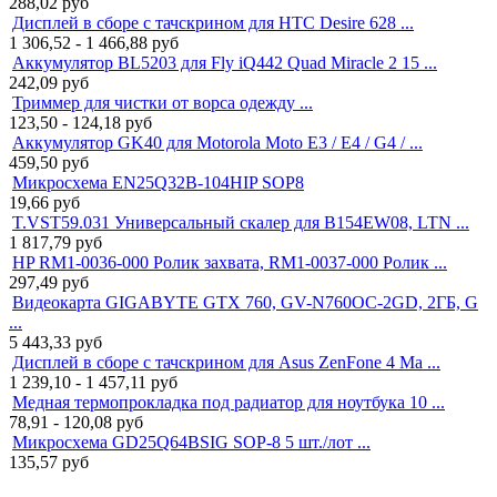
288,02
руб
Дисплей в сборе с тачскрином для HTC Desire 628 ...
1 306,52 - 1 466,88
руб
Аккумулятор BL5203 для Fly iQ442 Quad Miracle 2 15 ...
242,09
руб
Триммер для чистки от ворса одежду ...
123,50 - 124,18
руб
Аккумулятор GK40 для Motorola Moto E3 / E4 / G4 / ...
459,50
руб
Микросхема EN25Q32B-104HIP SOP8
19,66
руб
T.VST59.031 Универсальный скалер для B154EW08, LTN ...
1 817,79
руб
HP RM1-0036-000 Ролик захвата, RM1-0037-000 Ролик ...
297,49
руб
Видеокарта GIGABYTE GTX 760, GV-N760OC-2GD, 2ГБ, G
...
5 443,33
руб
Дисплей в сборе с тачскрином для Asus ZenFone 4 Ma ...
1 239,10 - 1 457,11
руб
Медная термопрокладка под радиатор для ноутбука 10 ...
78,91 - 120,08
руб
Микросхема GD25Q64BSIG SOP-8 5 шт./лот ...
135,57
руб