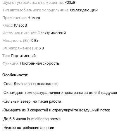
Шум от устройства в помещении:
<23дБ
Тип автомобильного холодильника:
Охлаждающий
Применение:
Номер
Класс:
Класс 3
Источник питания:
Электрический
Мощность (Вт):
9 Вт
Эл. напряжение (В):
6 В
Тип:
Портативный
Функция:
Постоянная скорость
Особенности:
-Creat Личная зона охлаждения
-Охлаждает температура личного пространства до 6-8 градусов
-Сильный ветер, но тихая работа
-Выберите из 3 скоростей и отрегулируйте воздушный поток
-До 6-8 часов humidifiering время
-Низкое потребление энергии