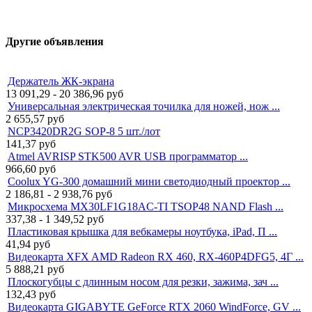
Другие объявления
Держатель ЖК-экрана
13 091,29 - 20 386,96
руб
Универсальная электрическая точилка для ножей, нож ...
2 655,57
руб
NCP3420DR2G SOP-8 5 шт./лот
141,37
руб
Atmel AVRISP STK500 AVR USB программатор ...
966,60
руб
Coolux YG-300 домашний мини светодиодный проектор ...
2 186,81 - 2 938,76
руб
Микросхема MX30LF1G18AC-TI TSOP48 NAND Flash ...
337,38 - 1 349,52
руб
Пластиковая крышка для вебкамеры ноутбука, iPad, П ...
41,94
руб
Видеокарта XFX AMD Radeon RX 460, RX-460P4DFG5, 4Г ...
5 888,21
руб
Плоскогубцы с длинным носом для резки, зажима, зач ...
132,43
руб
Видеокарта GIGABYTE GeForce RTX 2060 WindForce, GV ...