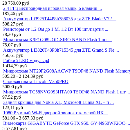
28 750,00
руб
2.4 ГГц Беспроводная игровая мышь, 6 клавиш ...
185,46
руб
Аккумулятор Li3925T44P8h786035 для ZTE Blade V7 / ...
508,27
руб
Резисторы от 1.2 Ом до 1 М, 1.2 Вт 100 шт./партия ...
78,20
руб
Микросхема K9F1G08UOD-SIBO NAND Flash 1 шт ...
75,07
руб
Аккумулятор LI3820T43P3h715345 для ZTE Grand S Fle ...
456,61
руб
Гибкий LED модуль p4
1 414,79
руб
Микросхема MT29F2G08AACWP TSOP48 NAND Flash Memory 
505,20 - 2 124,39
руб
Силовая плата Lincoln V350PRO
50000
руб
Микросхема TC58NVG0S3HTA00 TSOP48 NAND Flash 1 шт. ..
97,52
руб
Задняя крышка для Nokia XL, Microsoft Lumia XL + п ...
123,11
руб
1080 P умный Wi-Fi дверной звонок с камерой ИК ...
581,06 - 3 657,33
руб
Видеокарта GIGABYTE GeForce GTX 950, GV-N950WF2OC- ..
5 577,81
руб