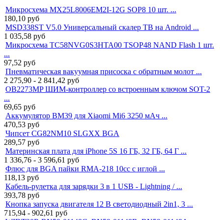
Микросхема MX25L8006EM2I-12G SOP8 10 шт. ...
180,10
руб
MSD338ST V5.0 Универсальный скалер ТВ на Android ...
1 035,58
руб
Микросхема TC58NVG0S3HTA00 TSOP48 NAND Flash 1 шт.
...
97,52
руб
Пневматическая вакуумная присоска с обратным молот ...
2 275,90 - 2 841,42
руб
OB2273MP ШИМ-контроллер со встроенным ключом SOT-2
...
69,65
руб
Аккумулятор BM39 для Xiaomi Mi6 3250 мАч ...
470,53
руб
Чипсет CG82NM10 SLGXX BGA
289,57
руб
Материнская плата для iPhone 5S 16 ГБ, 32 ГБ, 64 Г ...
1 336,76 - 3 596,61
руб
Флюс для BGA пайки RMA-218 10cc с иглой ...
118,13
руб
Кабель-рулетка для зарядки 3 в 1 USB - Lightning / ...
393,78
руб
Кнопка запуска двигателя 12 В светодиодный 2in1, 3 ...
715,94 - 902,61
руб