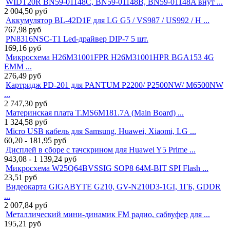
WIDT20R BN59-01148C, BN59-01148B, BN59-01148A внут ...
2 004,50
руб
Аккумулятор BL-42D1F для LG G5 / VS987 / US992 / H ...
767,98
руб
PN8316NSC-T1 Led-драйвер DIP-7 5 шт.
169,16
руб
Микросхема H26M31001FPR H26M31001HPR BGA153 4G
EMM ...
276,49
руб
Картридж PD-201 для PANTUM P2200/ P2500NW/ M6500NW
...
2 747,30
руб
Материнская плата T.MS6M181.7A (Main Board) ...
1 324,58
руб
Micro USB кабель для Samsung, Huawei, Xiaomi, LG ...
60,20 - 181,95
руб
Дисплей в сборе с тачскрином для Huawei Y5 Prime ...
943,08 - 1 139,24
руб
Микросхема W25Q64BVSSIG SOP8 64M-BIT SPI Flash ...
23,51
руб
Видеокарта GIGABYTE G210, GV-N210D3-1GI, 1ГБ, GDDR
...
2 007,84
руб
Металлический мини-динамик FM радио, сабвуфер для ...
195,21
руб