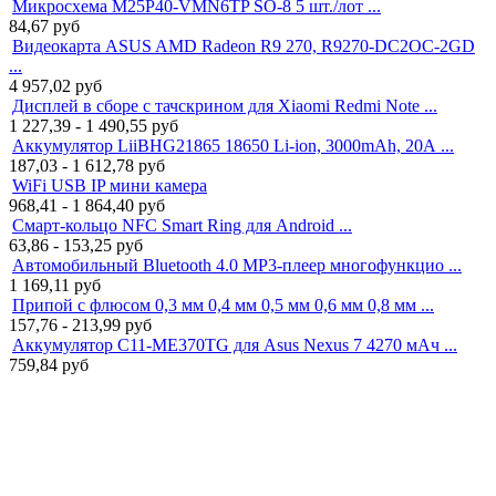
Микросхема M25P40-VMN6TP SO-8 5 шт./лот ...
84,67
руб
Видеокарта ASUS AMD Radeon R9 270, R9270-DC2OC-2GD
...
4 957,02
руб
Дисплей в сборе с тачскрином для Xiaomi Redmi Note ...
1 227,39 - 1 490,55
руб
Аккумулятор LiiBHG21865 18650 Li-ion, 3000mAh, 20А ...
187,03 - 1 612,78
руб
WiFi USB IP мини камера
968,41 - 1 864,40
руб
Смарт-кольцо NFC Smart Ring для Android ...
63,86 - 153,25
руб
Автомобильный Bluetooth 4.0 MP3-плеер многофункцио ...
1 169,11
руб
Припой с флюсом 0,3 мм 0,4 мм 0,5 мм 0,6 мм 0,8 мм ...
157,76 - 213,99
руб
Аккумулятор C11-ME370TG для Asus Nexus 7 4270 мАч ...
759,84
руб