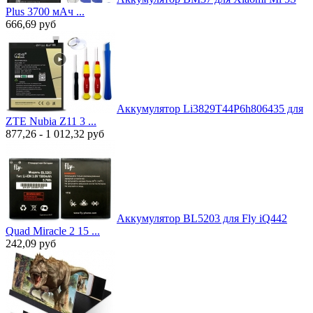
Plus 3700 мАч ...
666,69
руб
Аккумулятор Li3829T44P6h806435 для
ZTE Nubia Z11 3 ...
877,26 - 1 012,32
руб
Аккумулятор BL5203 для Fly iQ442
Quad Miracle 2 15 ...
242,09
руб