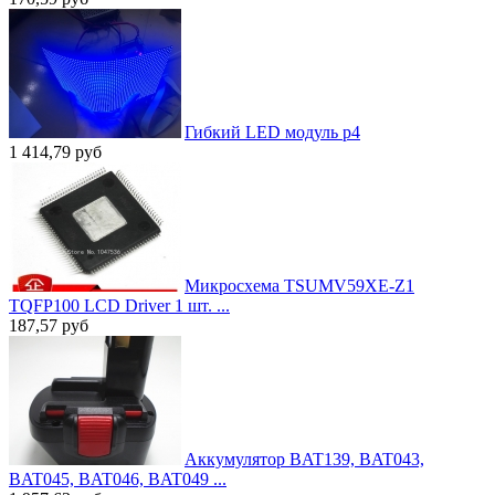
Гибкий LED модуль p4
1 414,79
руб
Микросхема TSUMV59XE-Z1
TQFP100 LCD Driver 1 шт. ...
187,57
руб
Аккумулятор BAT139, BAT043,
BAT045, BAT046, BAT049 ...