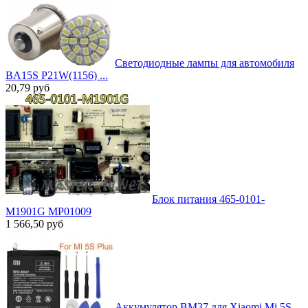
Светодиодные лампы для автомобиля
BA15S P21W(1156) ...
20,79
руб
Блок питания 465-0101-
M1901G MP01009
1 566,50
руб
Аккумулятор BM37 для Xiaomi Mi 5S