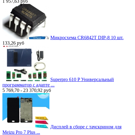
1 957,63
руб
Микросхема CR6842T DIP-8 10 шт.
133,26
руб
Superpro 610 P Универсальный
программатор с адапте ...
5 769,70 - 23 370,92
руб
Дисплей в сборе с тачскрином для
Meizu Pro 7 Plus ...