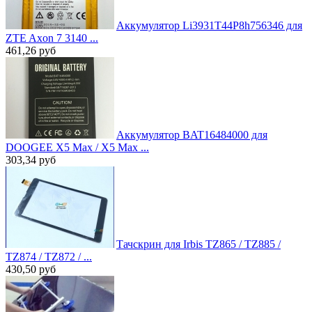
Аккумулятор Li3931T44P8h756346 для
ZTE Axon 7 3140 ...
461,26
руб
Аккумулятор BAT16484000 для
DOOGEE X5 Max / X5 Max ...
303,34
руб
Тачскрин для Irbis TZ865 / TZ885 /
TZ874 / TZ872 / ...
430,50
руб