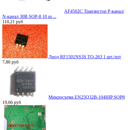
AF4502C Транзистор P-канал/
N-канал 30В SOP-8 10 ш ...
110,21
руб
Диод RF1501NS3S TO-263 1 шт./лот
7,80
руб
Микросхема EN25Q32B-104HIP SOP8
19,66
руб