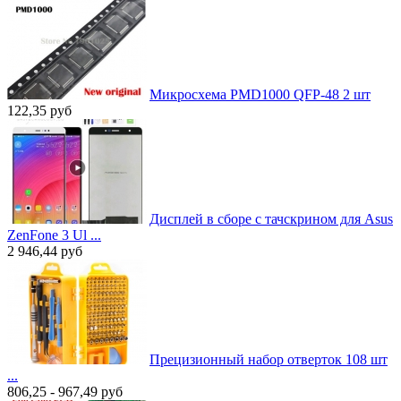
Микросхема PMD1000 QFP-48 2 шт
122,35
руб
Дисплей в сборе с тачскрином для Asus
ZenFone 3 Ul ...
2 946,44
руб
Прецизионный набор отверток 108 шт
...
806,25 - 967,49
руб