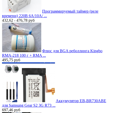
Программируемый таймер (реле
времени) 220В 6A/10A/ ...
432,62 - 476,78
руб
Флюс для BGA реболлинга Kingbo
RMA-218 100 г + RMA ...
495,75
руб
Аккумулятор EB-BR730ABE
для Samsung Gear S2 3G R73 ...
697,46
руб