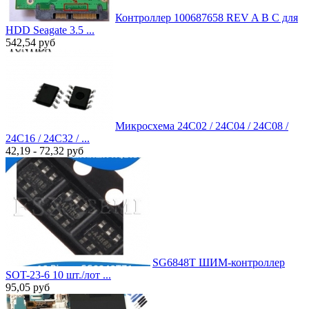
Контроллер 100687658 REV A B C для
HDD Seagate 3.5 ...
542,54
руб
Микросхема 24C02 / 24C04 / 24C08 /
24C16 / 24C32 / ...
42,19 - 72,32
руб
SG6848T ШИМ-контроллер
SOT-23-6 10 шт./лот ...
95,05
руб