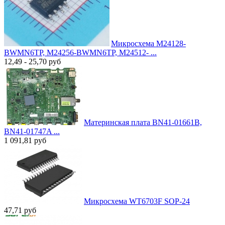
Микросхема M24128-
BWMN6TP, M24256-BWMN6TP, M24512- ...
12,49 - 25,70
руб
Материнская плата BN41-01661B,
BN41-01747A ...
1 091,81
руб
Микросхема WT6703F SOP-24
47,71
руб