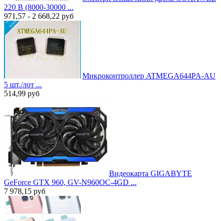
220 В (8000-30000 ...
971,57 - 2 668,22
руб
Микроконтроллер ATMEGA644PA-AU
5 шт./лот ...
514,99
руб
Видеокарта GIGABYTE
GeForce GTX 960, GV-N960OC-4GD ...
7 978,15
руб