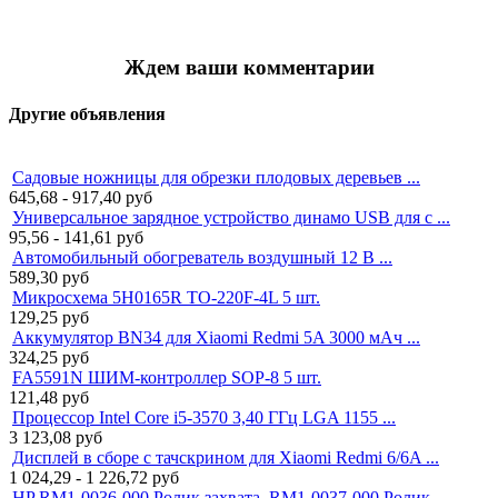
Ждем ваши комментарии
Другие объявления
Садовые ножницы для обрезки плодовых деревьев ...
645,68 - 917,40
руб
Универсальное зарядное устройство динамо USB для с ...
95,56 - 141,61
руб
Автомобильный обогреватель воздушный 12 В ...
589,30
руб
Микросхема 5H0165R TO-220F-4L 5 шт.
129,25
руб
Аккумулятор BN34 для Xiaomi Redmi 5A 3000 мАч ...
324,25
руб
FA5591N ШИМ-контроллер SOP-8 5 шт.
121,48
руб
Процессор Intel Core i5-3570 3,40 ГГц LGA 1155 ...
3 123,08
руб
Дисплей в сборе с тачскрином для Xiaomi Redmi 6/6A ...
1 024,29 - 1 226,72
руб
HP RM1-0036-000 Ролик захвата, RM1-0037-000 Ролик ...