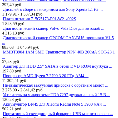
297,49
руб
Дисплей в сборе с тачскрином для Sony Xperia L1 (G ...
1 179,91 - 1 337,34
руб
Плата питания 715G5173-P01-W21-002S
1 823,59
руб
Диагностический сканер Volvo Vida Dice для автомоб ...
4 313,13
руб
Диагностический сканер OPCOM CAN-BUS прошивки V1.5
...
883,03 - 1 045,94
руб
MMBT3904 1AM SMD Транзистор NPN 40В 200мА SOT-23 1
...
57,28
руб
Адаптер для HDD 2.5" SATA в отсек DVD-ROM ноутбука ...
197,89
руб
Процессор AMD Ryzen 7 2700 3.20 ГГц AM4 ...
11 305,51
руб
Пневматическая вакуумная присоска с обратным молот ...
2 275,90 - 2 841,42
руб
Усилитель на микросхеме TDA7297 двухканальный 15 В ...
120,23
руб
Аккумулятор BN45 для Xiaomi Redmi Note 5 3900 мАч ...
502,21
руб
Портативный светодиодный фонарик USB магнитное осн ...