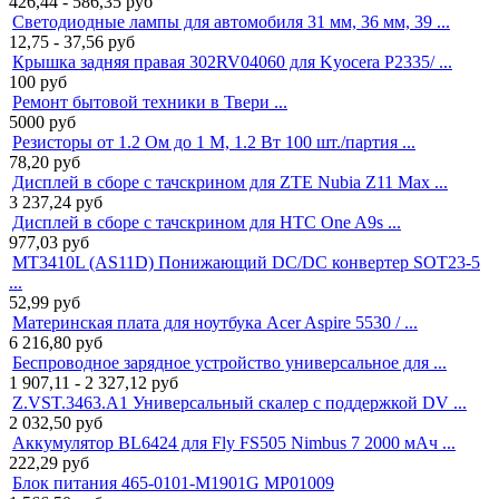
426,44 - 586,35
руб
Светодиодные лампы для автомобиля 31 мм, 36 мм, 39 ...
12,75 - 37,56
руб
Крышка задняя правая 302RV04060 для Kyocera P2335/ ...
100
руб
Ремонт бытовой техники в Твери ...
5000
руб
Резисторы от 1.2 Ом до 1 М, 1.2 Вт 100 шт./партия ...
78,20
руб
Дисплей в сборе с тачскрином для ZTE Nubia Z11 Max ...
3 237,24
руб
Дисплей в сборе с тачскрином для HTC One A9s ...
977,03
руб
MT3410L (AS11D) Понижающий DC/DC конвертер SOT23-5
...
52,99
руб
Материнская плата для ноутбука Acer Aspire 5530 / ...
6 216,80
руб
Беспроводное зарядное устройство универсальное для ...
1 907,11 - 2 327,12
руб
Z.VST.3463.A1 Универсальный скалер с поддержкой DV ...
2 032,50
руб
Аккумулятор BL6424 для Fly FS505 Nimbus 7 2000 мАч ...
222,29
руб
Блок питания 465-0101-M1901G MP01009