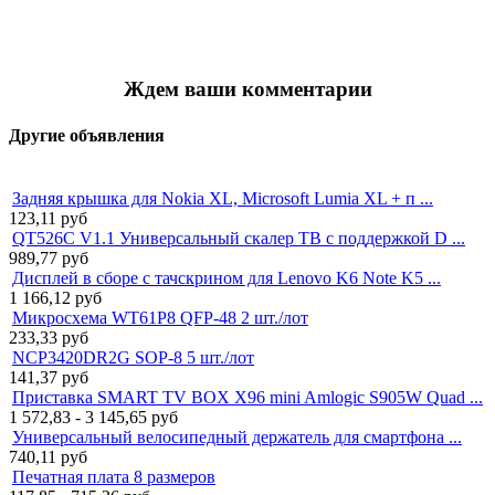
Ждем ваши комментарии
Другие объявления
Задняя крышка для Nokia XL, Microsoft Lumia XL + п ...
123,11
руб
QT526C V1.1 Универсальный скалер ТВ с поддержкой D ...
989,77
руб
Дисплей в сборе с тачскрином для Lenovo K6 Note K5 ...
1 166,12
руб
Микросхема WT61P8 QFP-48 2 шт./лот
233,33
руб
NCP3420DR2G SOP-8 5 шт./лот
141,37
руб
Приставка SMART TV BOX X96 mini Amlogic S905W Quad ...
1 572,83 - 3 145,65
руб
Универсальный велосипедный держатель для смартфона ...
740,11
руб
Печатная плата 8 размеров