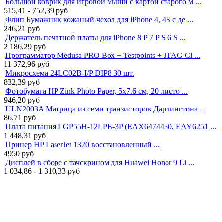
Большой коврик для игровой мыши с картой старого м ...
515,41 - 752,39
руб
Флип Бумажник кожаный чехол для iPhone 4, 4S с де ...
246,21
руб
Держатель печатной платы для iPhone 8 P 7 P S 6 S ...
2 186,29
руб
Программатор Medusa PRO Box + Testpoints + JTAG Cl ...
11 372,96
руб
Микросхема 24LC02B-I/P DIP8 30 шт.
832,39
руб
Фотобумага HP Zink Photo Paper, 5x7.6 см, 20 листо ...
946,20
руб
ULN2003A Матрица из семи транзисторов Дарлингтона ...
86,71
руб
Плата питания LGP55H-12LPB-3P (EAX6474430, EAY6251 ...
1 448,31
руб
Принер HP LaserJet 1320 восстановленный ...
4950
руб
Дисплей в сборе с тачскрином для Huawei Honor 9 Li ...
1 034,86 - 1 310,33
руб