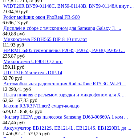
117,85 - 715,26
руб
WIDT20R BN59-01148C, BN59-01148B, BN59-01148A внут ...
2 004,50
руб
Робот мойщик окон PhoReal FR-S60
6 696,13
руб
Дисплей в сборе с тачскрином для Samsung Galaxy J1 ...
849,88
руб
Микросхема FSDH565 DIP-8 10 шт./лот
111,93
руб
HP RM1-6405 термопленка P2035, P2055, P2030, P2050 ...
235,87
руб
Микросхема UP9011Q 2 шт.
159,11
руб
UTC1316 Усилитель DIP-14
32,70
руб
Автомобильная радиостанция Radio-Tone RT5 3G Wi-Fi ...
12 290,41
руб
Плата нижняя с разъемом зарядки и микрофоном для X ...
62,62 - 67,33
руб
Jakcom R3/R3F/Timer2 смарт-кольцо
629,12 - 858,32
руб
Фильтр HEPA для пылесоса Samsung DJ63-00669A 1 ком ...
447,46
руб
Аккумулятор EB1212S, EB1214L, EB1214S, EB1220BL дл ...
1 456,82 - 1 579,25
руб